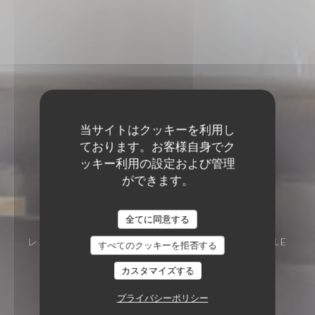
当サイトはクッキーを利用し
ております。お客様自身でク
ッキー利用の設定および管理
ができます。
Le Sale Gosse
Le Sale Gosse
全てに同意する
レストラン
7 RUE DU PRÉSIDENT DE GAULLE
すべてのクッキーを拒否する
85000 LA ROCHE SUR YON
カスタマイズする
プライバシーポリシー