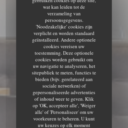
gebruiken cookies op deze site,
wat kan leiden tot de
verzameling van
persoonsgegevens.
'Noodzakelijke' cookies zijn
verplicht en worden standaard
geïnstalleerd. Andere optionele
cookies vereisen uw
toestemming. Deze optionele
cookies worden gebruikt om
uw navigatie te analyseren, het
sitepubliek te meten, functies te
bieden (bijv. gerelateerd aan
Le Sale Gosse
sociale netwerken) of
gepersonaliseerde advertenties
Le Sale Gosse
of inhoud weer te geven. Klik
op 'OK, accepteer alle', 'Weiger
RESTAURANT
7 RUE DU PRÉSIDENT DE
alle' of 'Personaliseer' om uw
GAULLE 85000 LA ROCHE SUR YON
voorkeuren te beheren. U kunt
uw keuzes op elk moment