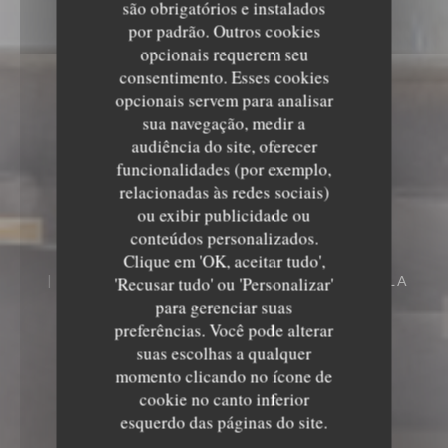
são obrigatórios e instalados
por padrão. Outros cookies
opcionais requerem seu
consentimento. Esses cookies
opcionais servem para analisar
sua navegação, medir a
audiência do site, oferecer
funcionalidades (por exemplo,
relacionadas às redes sociais)
Le Sale Gosse
ou exibir publicidade ou
conteúdos personalizados.
Le Sale Gosse
Clique em 'OK, aceitar tudo',
7 RUE DU PRÉSIDENT DE GAULLE 85000 LA
'Recusar tudo' ou 'Personalizar'
ROCHE SUR YON
para gerenciar suas
preferências. Você pode alterar
suas escolhas a qualquer
momento clicando no ícone de
cookie no canto inferior
esquerdo das páginas do site.