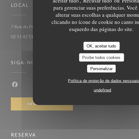
aceitar tudo', 'Recusar tudo' ou 'Persona
LOCAL
para gerenciar suas preferências. Você
alterar suas escolhas a qualquer mom
clicando no ícone de cookie no canto in
((abre n
7 Rue du Président de Gaulle 85000 LA ROCHE SUR YON
esquerdo das páginas do site.
02 51 42 51 49
OK, aceitar tudo
Proíbe todos cookies
SIGA-NOS
Personalizar
Política de proteção de dados pessoai
Facebook ((abre numa nova janela))
undefined
NEWSLETTER
RESERVA