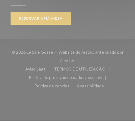
RESERVAR UMA MESA
© 2026 Le Sale Gosse — Website do restaurante criado por
((abre numa nova janela))
Zenchef
Aviso Legal
TERMOS DE UTILIZAÇÃO
((abre numa nova janela))
((abre numa nova janela))
Política de proteção de dados pessoais
((abre numa nova janela))
Política de cookies
Acessibilidade
((abre numa nova janela))
((abre numa nova janela)