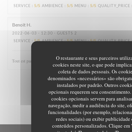
SERVICE
:
5
/5
AMBIENCE
:
5
/5
MENU
:
5
/5
QUALITY_PRICE
Benoit
H
2022-06-03
- 12:30 - GUESTS 2
SERVICE
:
5
/5
AMBIENCE
:
5
/5
MENU
:
5
/5
QUALITY_PRICE
O restaurante e seus parceiros utili
Tout est parfait, de l'accueil au service et les plats excellents! Un régal
cookies neste site, o que pode implica
coleta de dados pessoais. Os cooki
denominados «necessários» são obrigató
1
2
3
instalados por padrão. Outros cooki
opcionais requerem seu consentimento.
cookies opcionais servem para analisa
navegação, medir a audiência do site, of
funcionalidades (por exemplo, relaciona
redes sociais) ou exibir publicidade
conteúdos personalizados. Clique em 