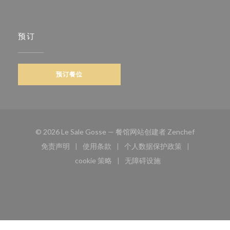
预订
预订餐位
((在新窗口
© 2026 Le Sale Gosse — 餐馆网站创建者
Zenchef
免责声明
使用条款
个人数据保护政策
((在新窗口中打开))
((在新窗口中打开))
((在新窗口中打开))
cookie 策略
无障碍设施
((在新窗口中打开))
((在新窗口中打开))