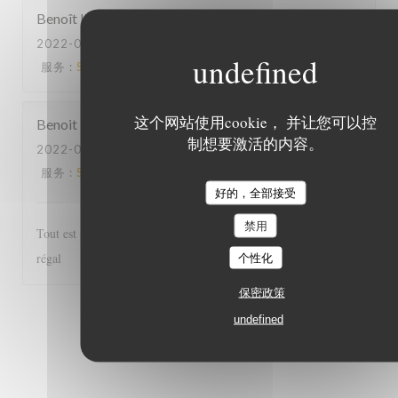
Benoît
L
2022-06-03
- 20:45 - 来宾 2
服务
:
5
/5
氛围
:
5
/5
菜单
:
5
/5
质价比
:
5
/5
这个网站使用cookie， 并让您可以控
Benoit
H
制想要激活的内容。
2022-06-03
- 12:30 - 来宾 2
服务
:
5
/5
氛围
:
5
/5
菜单
:
5
/5
质价比
:
5
/5
好的，全部接受
禁用
Tout est parfait, de l'accueil au service et les plats excellents! Un
régal
个性化
保密政策
1
2
3
undefined