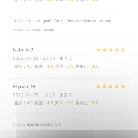
Très bon rapport qualité/prix. Plats excellents et très bon
accueil. Je recommande.
Isabelle
B
2022-06-15
- 20:00 - 来宾 2
Le Sale Gosse
服务
:
4
/5
氛围
:
4
/5
菜单
:
5
/5
质价比
:
4
/5
Myriam
M
2022-06-15
- 12:15 - 来宾 2
服务
:
4
/5
氛围
:
4
/5
菜单
:
5
/5
质价比
:
5
/5
Cuisine maison excellente !