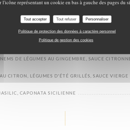
Le Sale Gosse
r l'icône représentant un cookie en bas à gauche des pages du si
PLAT
Tout accepter
Tout refuser
Personnaliser
Politique de protection des données à caractère personnel
Politique de gestion des cookies
 FRITES MAISON ET SAUCE CHIMICHURRI DE PRINTEM
 NEMS DE LÉGUMES AU GINGEMBRE, SAUCE CITRONN
AU CITRON, LÉGUMES D'ÉTÉ GRILLÉS, SAUCE VIERGE
BASILIC, CAPONATA SICILIENNE