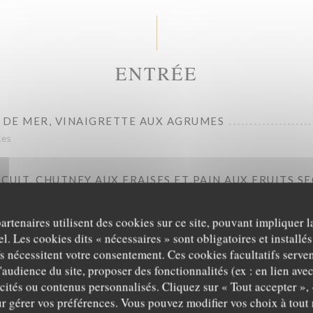
ENTRÉE
 DE MER, VINAIGRETTE AUX AGRUMES
tes
-CUIT, CHUTNEY AUX FRAISES ET PAIN AUX FRUITS SE
partenaires utilisent des cookies sur ce site, pouvant impliquer 
MON, CRÈME AU WASABI
l. Les cookies dits « nécessaires » sont obligatoires et installés
fs nécessitent votre consentement. Ces cookies facultatifs serven
TS VERTS, PÊCHE BLANCHE ET FÊTA
'audience du site, proposer des fonctionnalités (ex : en lien ave
icités ou contenus personnalisés. Cliquez sur « Tout accepter », 
r gérer vos préférences. Vous pouvez modifier vos choix à tou