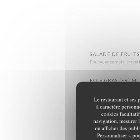
SALADE DE FRUITS
Poulpe, encornets, crevet
FOIE GRAS (FR) MI
Le restaurant et ses 
GRAVELAX DE SAU
à caractère personne
cookies facultati
SALADE DE HARICO
navigation, mesurer l
ou afficher des publ
Personnaliser » pou