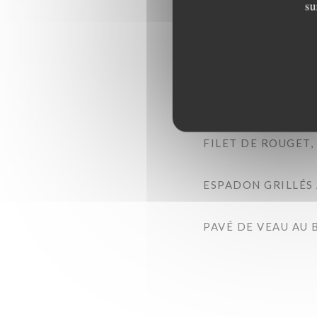
su
FAUX-FILET (FR),
FILET DE ROUGET,
ESPADON GRILLÉS 
PAVÉ DE VEAU AU 