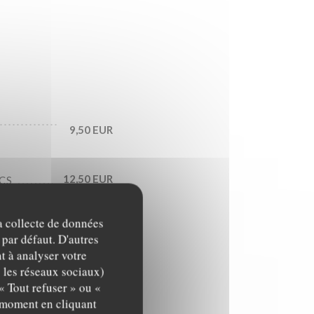
9,50 EUR
12,50 EUR
CS
8,00 EUR
la collecte de données
 par défaut. D'autres
t à analyser votre
8,00 EUR
c les réseaux sociaux)
« Tout refuser » ou «
t moment en cliquant