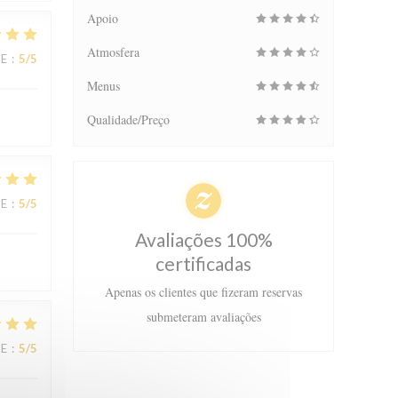
Apoio
Atmosfera
CE
:
5
/5
Menus
Qualidade/Preço
CE
:
5
/5
Avaliações 100%
certificadas
Apenas os clientes que fizeram reservas
submeteram avaliações
CE
:
5
/5