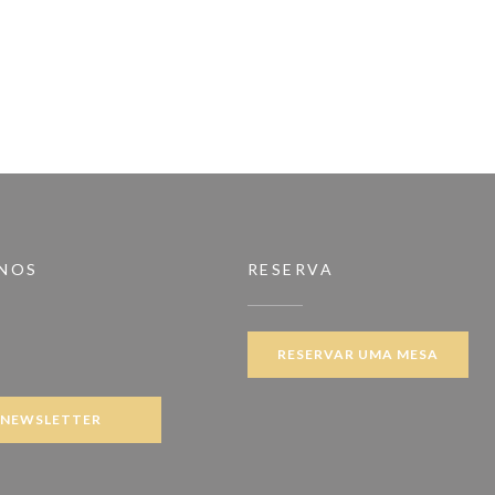
-NOS
RESERVA
RESERVAR UMA MESA
ook ((abre numa nova janela))
NEWSLETTER