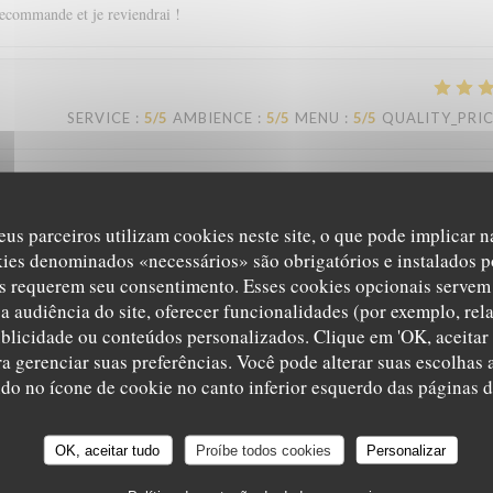
recommande et je reviendrai !
SERVICE
:
5
/5
AMBIENCE
:
5
/5
MENU
:
5
/5
QUALITY_PRI
SERVICE
:
5
/5
AMBIENCE
:
5
/5
MENU
:
5
/5
QUALITY_PRI
eus parceiros utilizam cookies neste site, o que pode implicar 
kies denominados «necessários» são obrigatórios e instalados p
s requerem seu consentimento. Esses cookies opcionais servem 
eil. Je recommande.
a audiência do site, oferecer funcionalidades (por exemplo, rel
ublicidade ou conteúdos personalizados. Clique em 'OK, aceitar 
ara gerenciar suas preferências. Você pode alterar suas escolha
Le Sale Gosse
ndo no ícone de cookie no canto inferior esquerdo das páginas do
SERVICE
:
4
/5
AMBIENCE
:
4
/5
MENU
:
5
/5
QUALITY_PRI
OK, aceitar tudo
Proíbe todos cookies
Personalizar