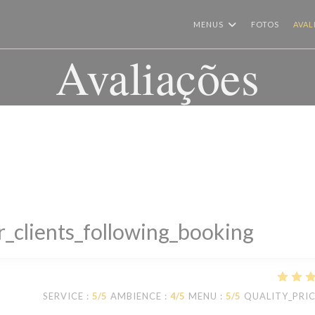
MENUS
FOTOS
AVAL
Avaliações
_clients_following_booking
SERVICE
:
5
/5
AMBIENCE
:
4
/5
MENU
:
5
/5
QUALITY_PRI