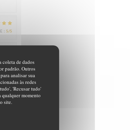
CE
:
5
/5
CE
:
5
/5
na coleta de dados
or padrão. Outros
para analisar sua
acionadas às redes
tudo', 'Recusar tudo'
s a qualquer momento
 site.
CE
:
4
/5