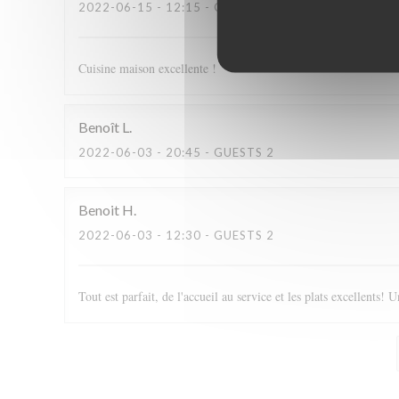
2022-06-15
- 12:15 - GUESTS 2
Cuisine maison excellente !
Benoît
L
2022-06-03
- 20:45 - GUESTS 2
Benoit
H
2022-06-03
- 12:30 - GUESTS 2
Tout est parfait, de l'accueil au service et les plats excellents! U