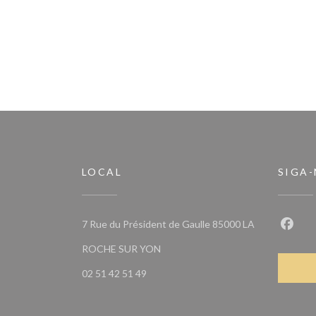
LOCAL
SIGA
7 Rue du Président de Gaulle 85000 LA
Faceb
((abre numa nova janela))
ROCHE SUR YON
02 51 42 51 49