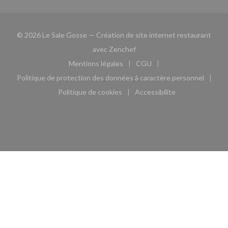
© 2026 Le Sale Gosse — Création de site internet restaurant
((ouvre une nouvelle fenêtre)
avec
Zenchef
Mentions légales
CGU
((ouvre une nouvelle fenêtre))
((ouvre une nouvelle fen
Politique de protection des données à caractère personnel
((ouvre une nouvelle fenêtre))
Politique de cookies
Accessibilite
((ouvre une nouvelle fenêtre))
((ouvre une nouvelle fe