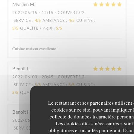
Myriam
M
2022-06-15
- 12:15 - COUVERTS 2
SERVICE
:
4
/5
AMBIANCE
:
4
/5
CUISINE
:
5
/5
QUALITÉ / PRIX
:
5
/5
Cuisine maison excellente !
Benoît
L
2022-06-03
- 20:45 - COUVERTS 2
SERVICE
:
5
/5
AMBIANCE
:
5
/5
CUISINE
:
5
/5
QUALITÉ / PRIX
:
5
/5
Le restaurant et ses partenaires utilisent
cookies sur ce site, pouvant impliquer 
Benoit
H
collecte de données à caractère personn
2022-06-03
- 12:30 - COUVERTS 2
Les cookies dits « nécessaires » sont
SERVICE
:
5
/5
AMBIANCE
:
5
/5
CUISINE
:
obligatoires et installés par défaut. D'au