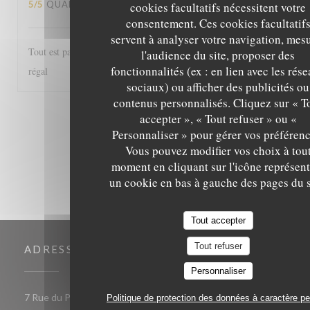
5
/5
QUALITÉ / PRIX
:
5
/5
cookies facultatifs nécessitent votre
consentement. Ces cookies facultatif
servent à analyser votre navigation, mes
Tout est parfait, de l'accueil au service et les plats excellents! Un
l'audience du site, proposer des
fonctionnalités (ex : en lien avec les rés
régal
sociaux) ou afficher des publicités ou
contenus personnalisés. Cliquez sur « T
1
2
3
accepter », « Tout refuser » ou «
Personnaliser » pour gérer vos préférenc
Vous pouvez modifier vos choix à tou
moment en cliquant sur l'icône représent
un cookie en bas à gauche des pages du s
Tout accepter
Tout refuser
ADRESSE
Personnaliser
((ouvre 
7 Rue du Président de Gaulle 85000 LA ROCHE SUR YON
Politique de protection des données à caractère p