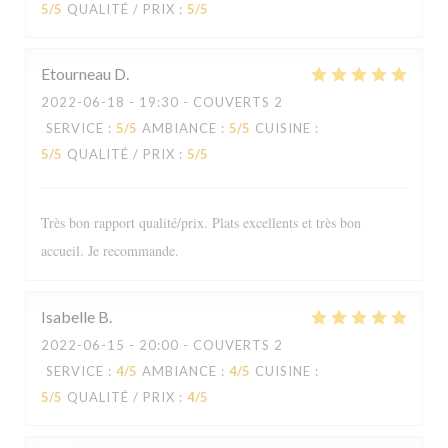
5
/5
QUALITÉ / PRIX
:
5
/5
Etourneau
D
2022-06-18
- 19:30 - COUVERTS 2
SERVICE
:
5
/5
AMBIANCE
:
5
/5
CUISINE
:
5
/5
QUALITÉ / PRIX
:
5
/5
Très bon rapport qualité/prix. Plats excellents et très bon
accueil. Je recommande.
Isabelle
B
2022-06-15
- 20:00 - COUVERTS 2
Le Sale Gosse
SERVICE
:
4
/5
AMBIANCE
:
4
/5
CUISINE
:
5
/5
QUALITÉ / PRIX
:
4
/5