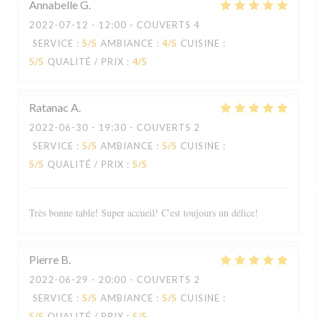
Annabelle
G
2022-07-12
- 12:00 - COUVERTS 4
SERVICE
:
5
/5
AMBIANCE
:
4
/5
CUISINE
:
5
/5
QUALITÉ / PRIX
:
4
/5
Ratanac
A
2022-06-30
- 19:30 - COUVERTS 2
SERVICE
:
5
/5
AMBIANCE
:
5
/5
CUISINE
:
5
/5
QUALITÉ / PRIX
:
5
/5
Très bonne table! Super accueil! C'est toujours un délice!
Pierre
B
2022-06-29
- 20:00 - COUVERTS 2
SERVICE
:
5
/5
AMBIANCE
:
5
/5
CUISINE
:
5
/5
QUALITÉ / PRIX
:
5
/5