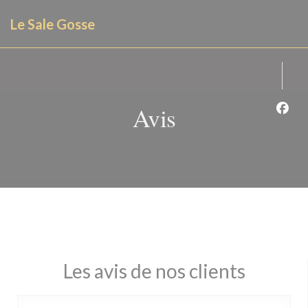
Personnalisation de vos choix en matière de cookies
Le Sale Gosse
Avis
Face
Les avis de nos clients