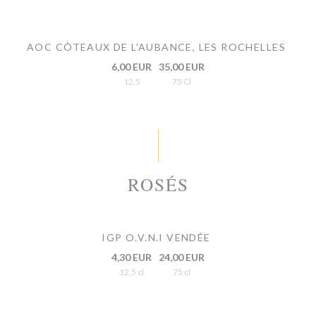
AOC CÔTEAUX DE L'AUBANCE, LES ROCHELLES
6,00 EUR
35,00 EUR
12,5
75 Cl
ROSÉS
IGP O.V.N.I VENDÉE
4,30 EUR
24,00 EUR
12,5 cl
75 cl