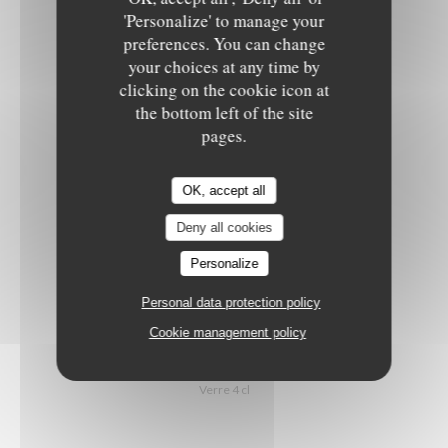
Le Sale Gosse
'Personalize' to manage your
PASTIS OU RICARD
preferences. You can change
your choices at any time by
3,50 EUR
clicking on the cookie icon at
3 cl
the bottom left of the site
pages.
JACK DANIELS ,BOURBON
OK, accept all
Old N°7 (édition 150 ans)
7,50 EUR
Deny all cookies
Verre 4 cl
Personalize
Personal data protection policy
BELLEVOYE
Cookie management policy
finition sauternes whisky français
8,00 EUR
Verre 4 cl