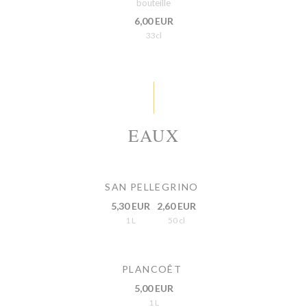
bouteille
6,00 EUR
33cl
EAUX
SAN PELLEGRINO
5,30 EUR
2,60 EUR
1 L
50 cl
PLANCOÊT
5,00 EUR
1 L