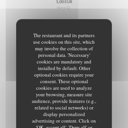
5,00 EUR
Verre 12 .
TROUSPINETTE
The restaurant and its partners
Fruit Rouge
use cookies on this site, which
4,50 EUR
may involve the collection of
Verre 6 cl
personal data. 'Necessary'
cookies are mandatory and
installed by default. Other
PINEAU BLANC, PORTO ROUGE
optional cookies require your
4,50 EUR
consent. These optional
Verre 6 cl
cookies are used to analyze
your browsing, measure site
audience, provide features (e.g.,
MARTINI BLANC, MARTINI ROUGE
related to social networks) or
4,50 EUR
display personalized
Verre 6 cl
advertising or content. Click on
'OK, accept all', 'Deny all' or