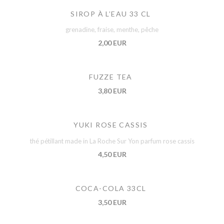
SIROP À L’EAU 33 CL
grenadine, fraise, menthe, pêche
2,00 EUR
FUZZE TEA
3,80 EUR
YUKI ROSE CASSIS
thé pétillant made in La Roche Sur Yon parfum rose cassis
4,50 EUR
COCA-COLA 33CL
3,50 EUR