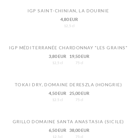
IGP SAINT-CHINIAN, LA DOURNIE
4,80 EUR
12,5 cl
IGP MÉDITERRANÉE CHARDONNAY "LES GRAINS"
3,80 EUR
19,50 EUR
12,5 cl
75 cl
TOKAI DRY, DOMAINE DERESZLA (HONGRIE)
4,50 EUR
25,00 EUR
12.5 cl
75 cl
GRILLO DOMAINE SANTA ANASTASIA (SICILE)
6,50 EUR
38,00 EUR
12.5cl
75 cl