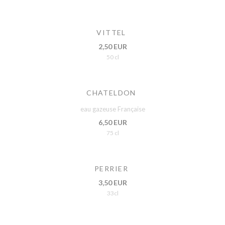
VITTEL
2,50 EUR
50 cl
CHATELDON
eau gazeuse Française
6,50 EUR
75 cl
PERRIER
3,50 EUR
33cl