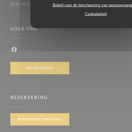
02 51 42 51 49
Beleid voor de bescherming van persoonsgeg
Cookiebeleid
VOLG ONS
Facebook ((opent in een nieuw venster))
NIEUWSBRIEF
RESERVERING
RESERVEER EEN TAFEL