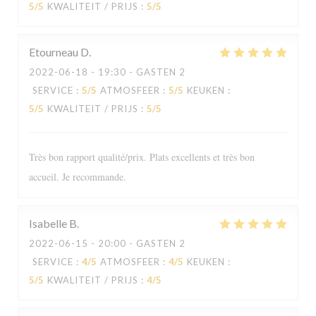
5
/5
KWALITEIT / PRIJS
:
5
/5
Etourneau
D
2022-06-18
- 19:30 - GASTEN 2
SERVICE
:
5
/5
ATMOSFEER
:
5
/5
KEUKEN
:
5
/5
KWALITEIT / PRIJS
:
5
/5
Très bon rapport qualité/prix. Plats excellents et très bon
accueil. Je recommande.
Isabelle
B
2022-06-15
- 20:00 - GASTEN 2
Le Sale Gosse
SERVICE
:
4
/5
ATMOSFEER
:
4
/5
KEUKEN
:
5
/5
KWALITEIT / PRIJS
:
4
/5