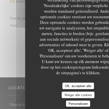
5
/5
KWALITEIT / PRIJS
:
5
/5
'Noodzakelijke' cookies zijn verplicht
worden standaard geïnstalleerd. Ande
optionele cookies vereisen uw toestemm
Tout est parfait, de l'accueil au service et les plats excellents! Un
Deze optionele cookies worden gebruik
régal
uw navigatie te analyseren, het sitepubli
meten, functies te bieden (bijv. gerelat
aan sociale netwerken) of gepersonalis
1
2
3
advertenties of inhoud weer te geven. Kl
'OK, accepteer alle', 'Weiger alle' of
'Personaliseer' om uw voorkeuren te beh
U kunt uw keuzes op elk moment wijzi
door op het cookiepictogram linksonde
de sitepagina's te klikken.
OK, accepteer alle
LOCATIE
Weiger alle cookies
Personaliseer
((opent 
7 Rue du Président de Gaulle 85000 LA ROCHE SUR YON