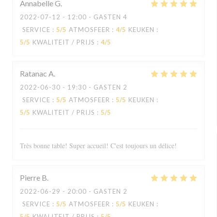
Annabelle
G
2022-07-12
- 12:00 - GASTEN 4
SERVICE
:
5
/5
ATMOSFEER
:
4
/5
KEUKEN
:
5
/5
KWALITEIT / PRIJS
:
4
/5
Ratanac
A
2022-06-30
- 19:30 - GASTEN 2
SERVICE
:
5
/5
ATMOSFEER
:
5
/5
KEUKEN
:
5
/5
KWALITEIT / PRIJS
:
5
/5
Très bonne table! Super accueil! C'est toujours un délice!
Pierre
B
2022-06-29
- 20:00 - GASTEN 2
SERVICE
:
5
/5
ATMOSFEER
:
5
/5
KEUKEN
:
5
/5
KWALITEIT / PRIJS
:
5
/5