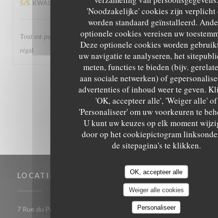
5
/5
KWALITEIT / PRIJS
:
5
/5
'Noodzakelijke' cookies zijn verplicht
worden standaard geïnstalleerd. Ande
optionele cookies vereisen uw toestemm
Tout est parfait, de l'accueil au service et les plats excellents! Un
Deze optionele cookies worden gebruik
régal
uw navigatie te analyseren, het sitepubli
meten, functies te bieden (bijv. gerelat
aan sociale netwerken) of gepersonalis
1
2
3
advertenties of inhoud weer te geven. Kl
'OK, accepteer alle', 'Weiger alle' of
'Personaliseer' om uw voorkeuren te beh
U kunt uw keuzes op elk moment wijzi
door op het cookiepictogram linksonde
de sitepagina's te klikken.
OK, accepteer alle
LOCATIE
Weiger alle cookies
Personaliseer
((opent 
7 Rue du Président de Gaulle 85000 LA ROCHE SUR YON