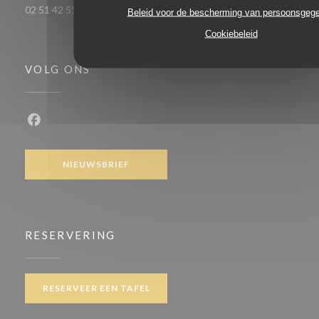
02 51 42 51 49
Beleid voor de bescherming van persoonsgeg
Cookiebeleid
VOLG ONS
Facebook ((opent in een nieuw venster))
NIEUWSBRIEF
RESERVERING
RESERVEER EEN TAFEL