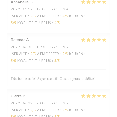
Annabelle
G
2022-07-12
- 12:00 - GASTEN 4
SERVICE
:
5
/5
ATMOSFEER
:
4
/5
KEUKEN
:
5
/5
KWALITEIT / PRIJS
:
4
/5
Ratanac
A
2022-06-30
- 19:30 - GASTEN 2
SERVICE
:
5
/5
ATMOSFEER
:
5
/5
KEUKEN
:
5
/5
KWALITEIT / PRIJS
:
5
/5
Très bonne table! Super accueil! C'est toujours un délice!
Pierre
B
2022-06-29
- 20:00 - GASTEN 2
SERVICE
:
5
/5
ATMOSFEER
:
5
/5
KEUKEN
:
5
/5
KWALITEIT / PRIJS
:
5
/5