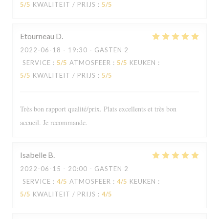
5
/5
KWALITEIT / PRIJS
:
5
/5
Etourneau
D
2022-06-18
- 19:30 - GASTEN 2
SERVICE
:
5
/5
ATMOSFEER
:
5
/5
KEUKEN
:
5
/5
KWALITEIT / PRIJS
:
5
/5
Très bon rapport qualité/prix. Plats excellents et très bon
accueil. Je recommande.
Isabelle
B
2022-06-15
- 20:00 - GASTEN 2
Le Sale Gosse
SERVICE
:
4
/5
ATMOSFEER
:
4
/5
KEUKEN
:
5
/5
KWALITEIT / PRIJS
:
4
/5