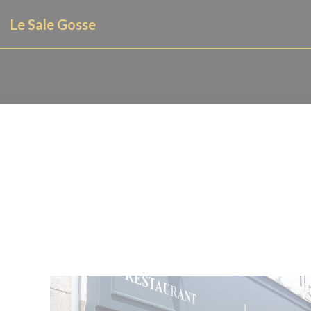
Panel for informasjonskapsler
Le Sale Gosse