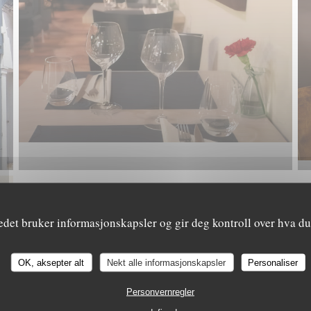
edet bruker informasjonskapsler og gir deg kontroll over hva du 
Le Sale Gosse
OK, aksepter alt
Nekt alle informasjonskapsler
Personaliser
Personvernregler