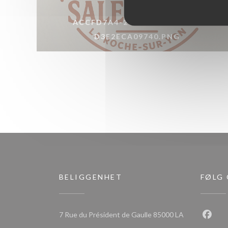
ACCFD7A4-2C63-4CC9-A9FC-
D3E2ECA09740.PNG
BELIGGENHET
FØLG
7 Rue du Président de Gaulle 85000 LA
Faceb