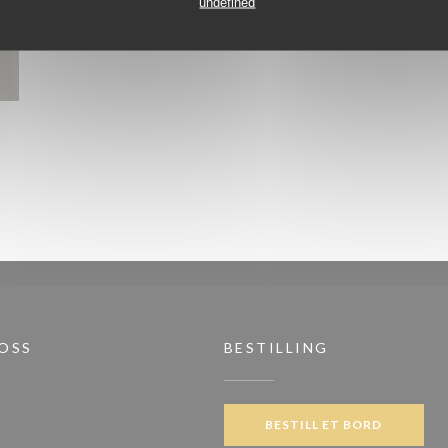
undefined
 OSS
BESTILLING
BESTILL ET BORD
ook ((åpner i et nytt vindu))