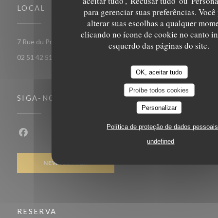
aceitar tudo', 'Recusar tudo' ou 'Persona
LOCAL
para gerenciar suas preferências. Você
alterar suas escolhas a qualquer mom
clicando no ícone de cookie no canto in
((abre n
7 Rue du Président de Gaulle 85000 LA ROCHE SUR YON
esquerdo das páginas do site.
02 51 42 51 49
OK, aceitar tudo
Proíbe todos cookies
SIGA-NOS
Personalizar
Política de proteção de dados pessoai
Facebook ((abre numa nova janela))
undefined
NEWSLETTER
RESERVA