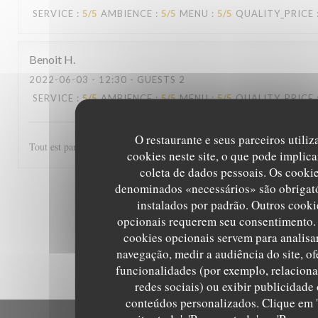
SERVICE
:
5
/5
AMBIENCE
:
5
/5
MENU
:
5
/5
QUALITY_PRICE
Benoit
H
2022-06-03
- 12:30 - GUESTS 2
SERVICE
:
5
/5
AMBIENCE
:
5
/5
MENU
:
5
/5
QUALITY_PRICE
O restaurante e seus parceiros utili
Tout est parfait, de l'accueil au service et les plats excellents! Un régal
cookies neste site, o que pode implica
coleta de dados pessoais. Os cooki
denominados «necessários» são obrigató
1
2
3
instalados por padrão. Outros cooki
opcionais requerem seu consentimento.
cookies opcionais servem para analisa
navegação, medir a audiência do site, of
funcionalidades (por exemplo, relaciona
redes sociais) ou exibir publicidade
conteúdos personalizados. Clique em 