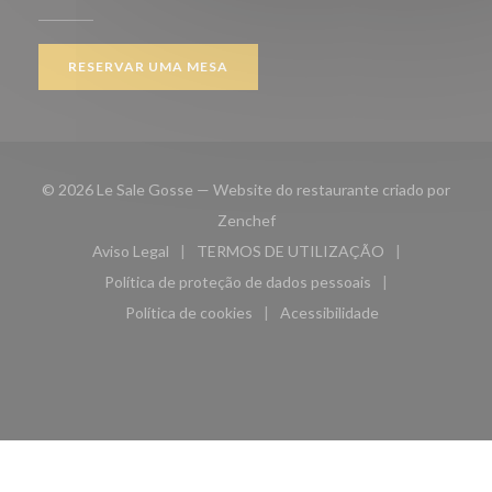
RESERVAR UMA MESA
© 2026 Le Sale Gosse — Website do restaurante criado por
((abre numa nova janela))
Zenchef
Aviso Legal
TERMOS DE UTILIZAÇÃO
((abre numa nova janela))
((abre numa nova janela))
Política de proteção de dados pessoais
((abre numa nova janela))
Política de cookies
Acessibilidade
((abre numa nova janela))
((abre numa nova janela)