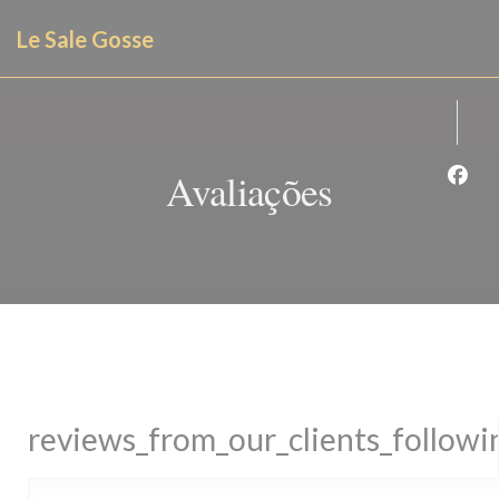
Painel de Gerenciamento de Cookies
Le Sale Gosse
Avaliações
Face
reviews_from_our_clients_follow