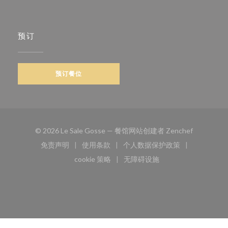
预订
预订餐位
((在新窗口
© 2026 Le Sale Gosse — 餐馆网站创建者
Zenchef
免责声明
使用条款
个人数据保护政策
((在新窗口中打开))
((在新窗口中打开))
((在新窗口中打开))
cookie 策略
无障碍设施
((在新窗口中打开))
((在新窗口中打开))