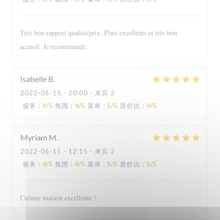
Très bon rapport qualité/prix. Plats excellents et très bon
accueil. Je recommande.
Isabelle
B
2022-06-15
- 20:00 - 来宾 2
Le Sale Gosse
服务
:
4
/5
氛围
:
4
/5
菜单
:
5
/5
质价比
:
4
/5
Myriam
M
2022-06-15
- 12:15 - 来宾 2
服务
:
4
/5
氛围
:
4
/5
菜单
:
5
/5
质价比
:
5
/5
Cuisine maison excellente !