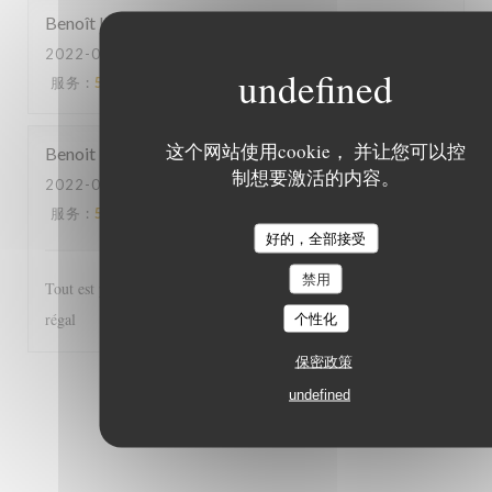
Benoît
L
2022-06-03
- 20:45 - 来宾 2
服务
:
5
/5
氛围
:
5
/5
菜单
:
5
/5
质价比
:
5
/5
这个网站使用cookie， 并让您可以控
Benoit
H
制想要激活的内容。
2022-06-03
- 12:30 - 来宾 2
服务
:
5
/5
氛围
:
5
/5
菜单
:
5
/5
质价比
:
5
/5
好的，全部接受
禁用
Tout est parfait, de l'accueil au service et les plats excellents! Un
régal
个性化
保密政策
1
2
3
undefined