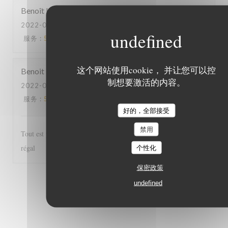
Benoît
L
2022-06-03
- 20:45 - 来宾 2
服务
:
5
/5
氛围
:
5
/5
菜单
:
5
/5
质价比
:
5
/5
这个网站使用cookie， 并让您可以控
Benoit
H
制想要激活的内容。
2022-06-03
- 12:30 - 来宾 2
服务
:
5
/5
氛围
:
5
/5
菜单
:
5
/5
质价比
:
5
/5
好的，全部接受
禁用
Tout est parfait, de l'accueil au service et les plats excellents! Un
régal
个性化
保密政策
1
2
3
undefined