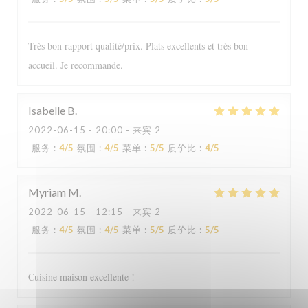
Très bon rapport qualité/prix. Plats excellents et très bon
accueil. Je recommande.
Isabelle
B
2022-06-15
- 20:00 - 来宾 2
Le Sale Gosse
服务
:
4
/5
氛围
:
4
/5
菜单
:
5
/5
质价比
:
4
/5
Myriam
M
2022-06-15
- 12:15 - 来宾 2
服务
:
4
/5
氛围
:
4
/5
菜单
:
5
/5
质价比
:
5
/5
Cuisine maison excellente !