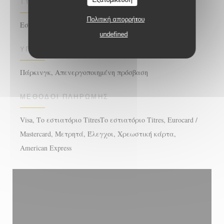
ΤΎΠΟΣ ΕΠΙΧΕΊΡΗΣΗΣ
Πολιτική απορρήτου
Εστιατόριο
undefined
ΥΠΗΡΕΣΊΕΣ
Πάρκινγκ, Απενεργοποιημένη πρόσβαση
ΜΈΘΟΔΟΙ ΠΛΗΡΩΜΉΣ
Visa, Το εστιατόριο TitresΤο εστιατόριο Titres, Eurocard /
Mastercard, Μετρητά, Έλεγχοι, Χρεωστική κάρτα,
American Express