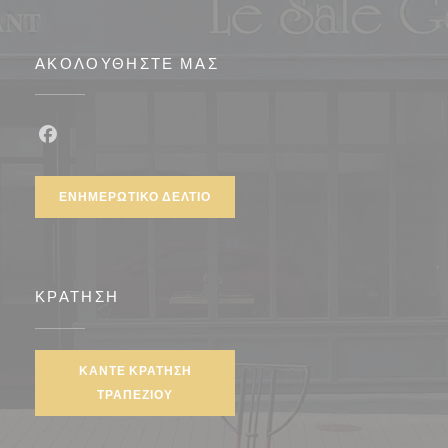
ΑΚΟΛΟΥΘΉΣΤΕ ΜΑΣ
Facebook ((ανοίγει σε νέο παράθυρο))
ΕΝΗΜΕΡΩΤΙΚΌ ΔΕΛΤΊΟ
ΚΡΆΤΗΣΗ
ΚΆΝΤΕ ΚΡΆΤΗΣΗ
ΤΡΑΠΕΖΙΟΎ