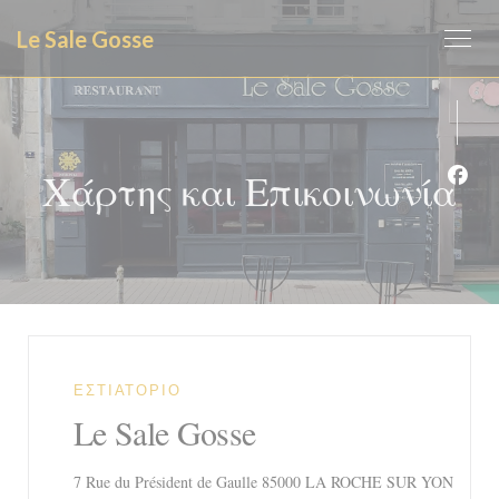
Πίνακας διαχείρισης "Μπισκότων" (Cookies)
Le Sale Gosse
Χάρτης και Επικοινωνία
Face
ΕΣΤΙΑΤΌΡΙΟ
Le Sale Gosse
((ανοί
7 Rue du Président de Gaulle 85000 LA ROCHE SUR YON