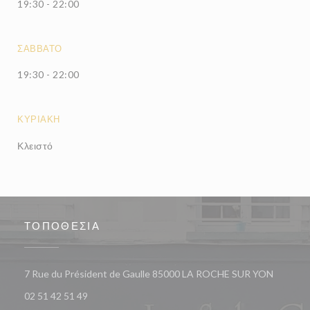
19:30 - 22:00
ΣΆΒΒΑΤΟ
19:30 - 22:00
ΚΥΡΙΑΚΉ
Κλειστό
ΤΟΠΟΘΕΣΊΑ
((ανοίγε
7 Rue du Président de Gaulle 85000 LA ROCHE SUR YON
02 51 42 51 49