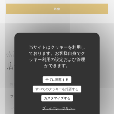
当サイトはクッキーを利用し
LE SALE GOSSE
レストラン
LA ROCHE SUR
ております。お客様自身でク
YON
ッキー利用の設定および管理
店舗情報
ができます。
Le Sale Gosse
全てに同意する
料理
すべてのクッキーを拒否する
フランスの伝統的な再訪
カスタマイズする
プライバシーポリシー
ビジネスタイプ