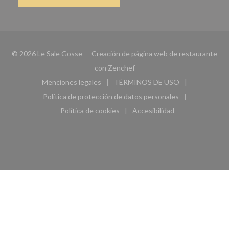
© 2026 Le Sale Gosse — Creación de página web de restaurante
((abre en una nueva ventana))
con
Zenchef
Menciones legales
TÉRMINOS DE USO
((abre en una nueva ventana))
((abre en una nueva ven
Política de protección de datos personales
((abre en una nueva ventana))
Política de cookies
Accesibilidad
((abre en una nueva ventana))
((abre en una nueva ven