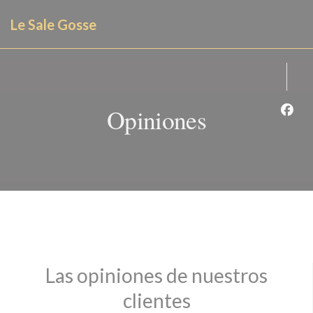
Personalización de sus opciones de cookies
Le Sale Gosse
Opiniones
Face
Las opiniones de nuestros
clientes