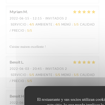
Myriam
M
2022-06-15
- 12:15 - INVITADOS 2
SERVICIO
:
4
/5
AMBIENTE
:
4
/5
MENÚ
:
5
/5
CALIDAD
/ PRECIO
:
5
/5
Cuisine maison excellente !
Benoît
L
2022-06-03
- 20:45 - INVITADOS 2
SERVICIO
:
5
/5
AMBIENTE
:
5
/5
MENÚ
:
5
/5
CALIDAD
/ PRECIO
:
5
/5
Benoit
H
El restaurante y sus socios utilizan cook
2022-06-03
- 12:30 - INVITADOS 2
este sitio, lo que puede implicar la