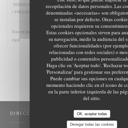
SERVICIO
:
5
/5
AMBIENTE
:
5
/5
MENÚ
:
5
/5
CALIDAD
recopilación de datos personales. Las co
denominadas «necesarias» son obligator
/ PRECIO
:
5
/5
se instalan por defecto. Otras cookie
opcionales requieren su consentimien
Tout est parfait, de l'accueil au service et les plats excellents! Un
Estas cookies opcionales sirven para ana
su navegación, medir la audiencia del si
régal
ofrecer funcionalidades (por ejempl
relacionadas con redes sociales) o mos
publicidad o contenidos personalizad
1
2
3
Haga clic en 'Aceptar todo', 'Rechazar to
'Personalizar' para gestionar sus prefere
Puede cambiar sus opciones en cualqu
momento haciendo clic en el icono de c
en la parte inferior izquierda de las pág
del sitio.
DIRECCIÓN
OK, aceptar todas
Denegar todas las cookies