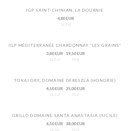
IGP SAINT-CHINIAN, LA DOURNIE
4,80 EUR
12,5 cl
IGP MÉDITERRANÉE CHARDONNAY "LES GRAINS"
3,80 EUR
19,50 EUR
12,5 cl
75 cl
TOKAI DRY, DOMAINE DERESZLA (HONGRIE)
4,50 EUR
25,00 EUR
12.5 cl
75 cl
GRILLO DOMAINE SANTA ANASTASIA (SICILE)
6,50 EUR
38,00 EUR
12.5cl
75 cl