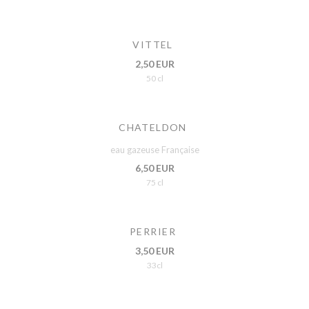
VITTEL
2,50 EUR
50 cl
CHATELDON
eau gazeuse Française
6,50 EUR
75 cl
PERRIER
3,50 EUR
33cl