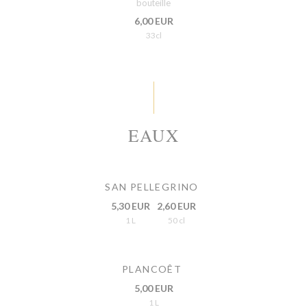
bouteille
6,00 EUR
33cl
EAUX
SAN PELLEGRINO
5,30 EUR
2,60 EUR
1 L
50 cl
PLANCOÊT
5,00 EUR
1 L