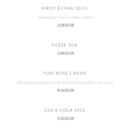
SIROP À L’EAU 33 CL
grenadine, fraise, menthe, pêche
2,00 EUR
FUZZE TEA
3,80 EUR
YUKI ROSE CASSIS
thé pétillant made in La Roche Sur Yon parfum rose cassis
4,50 EUR
COCA-COLA 33CL
3,50 EUR