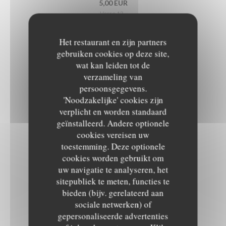
5,00 EUR
Verre 12 .
Het restaurant en zijn partners
TROUSPINETTE
gebruiken cookies op deze site,
wat kan leiden tot de
Fruit Rouge
verzameling van
4,50 EUR
persoonsgegevens.
Verre 6 cl
'Noodzakelijke' cookies zijn
verplicht en worden standaard
geïnstalleerd. Andere optionele
PINEAU BLANC, PORTO ROUGE
cookies vereisen uw
4,50 EUR
toestemming. Deze optionele
Verre 6 cl
cookies worden gebruikt om
uw navigatie te analyseren, het
sitepubliek te meten, functies te
MARTINI BLANC, MARTINI ROUGE
bieden (bijv. gerelateerd aan
4,50 EUR
sociale netwerken) of
Verre 6 cl
gepersonaliseerde advertenties