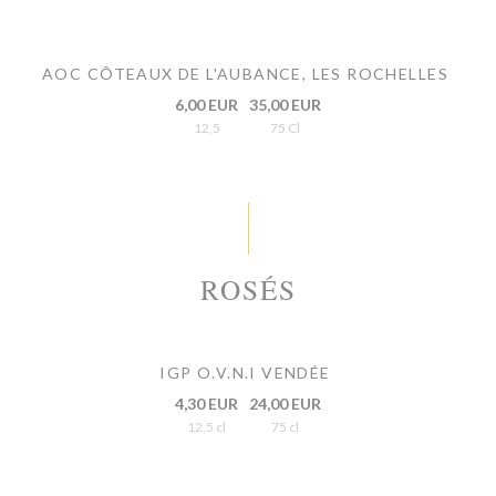
AOC CÔTEAUX DE L'AUBANCE, LES ROCHELLES
6,00 EUR
35,00 EUR
12,5
75 Cl
ROSÉS
IGP O.V.N.I VENDÉE
4,30 EUR
24,00 EUR
12,5 cl
75 cl