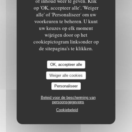
Le Sale Gosse
of inhoud weer te geven. Klik
op 'OK, accepteer alle', 'Weiger
PASTIS OU RICARD
alle' of 'Personaliseer' om uw
3,50 EUR
voorkeuren te beheren. U kunt
3 cl
uw keuzes op elk moment
wijzigen door op het
cookiepictogram linksonder op
JACK DANIELS ,BOURBON
de sitepagina's te klikken.
Old N°7 (édition 150 ans)
7,50 EUR
OK, accepteer alle
Verre 4 cl
Weiger alle cookies
Personaliseer
BELLEVOYE
Beleid voor de bescherming van
finition sauternes whisky français
persoonsgegevens
8,00 EUR
Cookiebeleid
Verre 4 cl