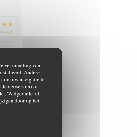
JS
:
5
/5
JS
:
5
/5
 de verzameling van
ïnstalleerd. Andere
t om uw navigatie te
ciale netwerken) of
', 'Weiger alle' of
jzigen door op het
JS
:
4
/5