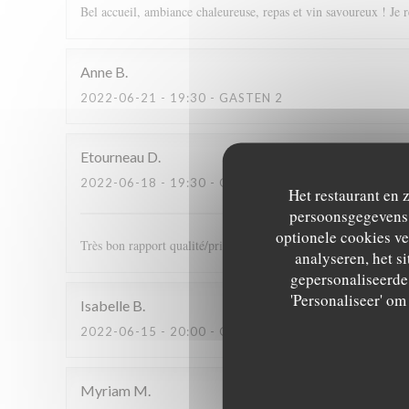
Bel accueil, ambiance chaleureuse, repas et vin savoureux ! Je 
Anne
B
2022-06-21
- 19:30 - GASTEN 2
Etourneau
D
2022-06-18
- 19:30 - GASTEN 2
Het restaurant en 
persoonsgegevens. 
optionele cookies v
Très bon rapport qualité/prix. Plats excellents et très bon accu
analyseren, het si
gepersonaliseerde 
'Personaliseer' o
Isabelle
B
2022-06-15
- 20:00 - GASTEN 2
Myriam
M