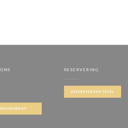
 ONS
RESERVERING
RESERVEER EEN TAFEL
ook ((opent in een nieuw venster))
NIEUWSBRIEF