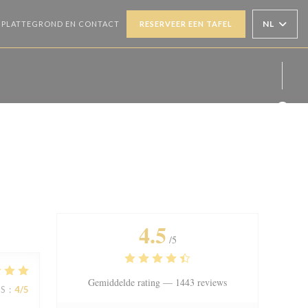
NL
PLATTEGROND EN CONTACT
RESERVEER EEN TAFEL
Face
4.5
/5
Gemiddelde rating —
1443 reviews
JS
:
4
/5