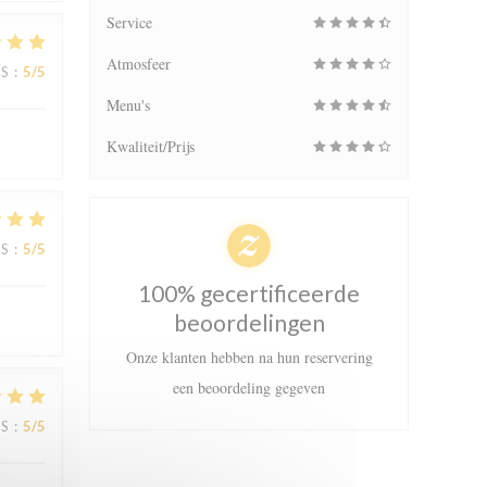
Service
Atmosfeer
JS
:
5
/5
Menu's
Kwaliteit/Prijs
JS
:
5
/5
100% gecertificeerde
beoordelingen
Onze klanten hebben na hun reservering
een beoordeling gegeven
JS
:
5
/5