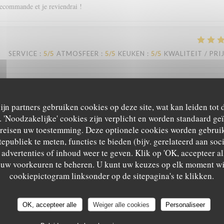
recommande et je reviendrai !
SERVICE
:
5
/5
ATMOSFEER
:
5
/5
KEUKEN
:
5
/5
KWALITEIT / PRI
SERVICE
:
5
/5
ATMOSFEER
:
5
/5
KEUKEN
:
5
/5
KWALITEIT / PRI
zijn partners gebruiken cookies op deze site, wat kan leiden tot
'Noodzakelijke' cookies zijn verplicht en worden standaard ge
ereisen uw toestemming. Deze optionele cookies worden gebruik
eil. Je recommande.
tepubliek te meten, functies te bieden (bijv. gerelateerd aan so
advertenties of inhoud weer te geven. Klik op 'OK, accepteer alle
m uw voorkeuren te beheren. U kunt uw keuzes op elk moment wi
Le Sale Gosse
cookiepictogram linksonder op de sitepagina's te klikken.
SERVICE
:
4
/5
ATMOSFEER
:
4
/5
KEUKEN
:
5
/5
KWALITEIT / PRI
OK, accepteer alle
Weiger alle cookies
Personaliseer