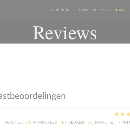
MENU'S
FOTO'S
BEOORDELINGEN
Reviews
astbeoordelingen
SERVICE
:
5
/5
ATMOSFEER
:
4
/5
KEUKEN
:
5
/5
KWALITEIT / PRI