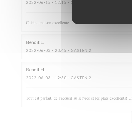
2022-06-15
- 12:15 - GASTEN 2
Cuisine maison excellente !
Benoît
L
2022-06-03
- 20:45 - GASTEN 2
Benoit
H
2022-06-03
- 12:30 - GASTEN 2
Tout est parfait, de l'accueil au service et les plats excellents! U