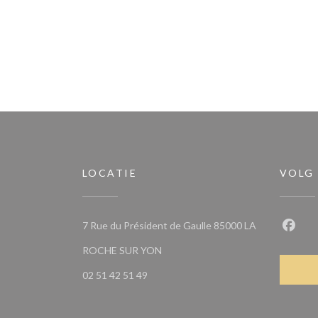
LOCATIE
VOLG
7 Rue du Président de Gaulle 85000 LA
Faceb
((opent in een nieuw venster))
ROCHE SUR YON
02 51 42 51 49