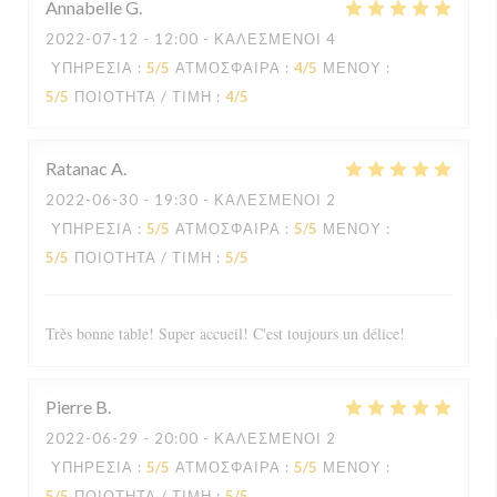
Annabelle
G
2022-07-12
- 12:00 - ΚΑΛΕΣΜΈΝΟΙ 4
ΥΠΗΡΕΣΊΑ
:
5
/5
ΑΤΜΌΣΦΑΙΡΑ
:
4
/5
ΜΕΝΟΎ
:
5
/5
ΠΟΙΌΤΗΤΑ / ΤΙΜΉ
:
4
/5
Ratanac
A
2022-06-30
- 19:30 - ΚΑΛΕΣΜΈΝΟΙ 2
ΥΠΗΡΕΣΊΑ
:
5
/5
ΑΤΜΌΣΦΑΙΡΑ
:
5
/5
ΜΕΝΟΎ
:
5
/5
ΠΟΙΌΤΗΤΑ / ΤΙΜΉ
:
5
/5
Très bonne table! Super accueil! C'est toujours un délice!
Pierre
B
2022-06-29
- 20:00 - ΚΑΛΕΣΜΈΝΟΙ 2
ΥΠΗΡΕΣΊΑ
:
5
/5
ΑΤΜΌΣΦΑΙΡΑ
:
5
/5
ΜΕΝΟΎ
:
5
/5
ΠΟΙΌΤΗΤΑ / ΤΙΜΉ
:
5
/5