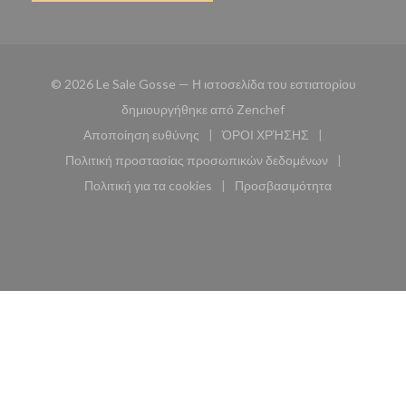
© 2026 Le Sale Gosse — Η ιστοσελίδα του εστιατορίου
((ανοίγει σε νέο παρά
δημιουργήθηκε από
Zenchef
Αποποίηση ευθύνης
ΌΡΟΙ ΧΡΉΣΗΣ
((ανοίγει σε νέο παράθυρο))
((ανοίγει σε νέο παράθυ
Πολιτική προστασίας προσωπικών δεδομένων
((ανοίγει σε νέο παράθυρο))
Πολιτική για τα cookies
Προσβασιμότητα
((ανοίγει σε νέο παράθυρο))
((ανοίγει σε νέο παρά