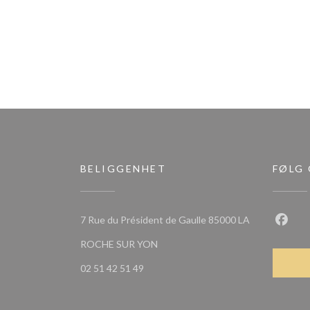
BELIGGENHET
FØLG
7 Rue du Président de Gaulle 85000 LA
Faceb
((åpner i et nytt vindu))
ROCHE SUR YON
02 51 42 51 49