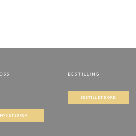
 OSS
BESTILLING
BESTILL ET BORD
ook ((åpner i et nytt vindu))
NYHETSBREV