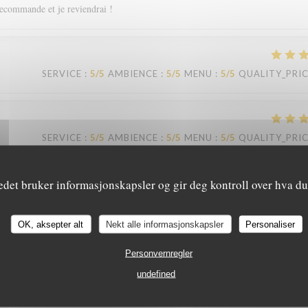
recommande et je reviendrai !
SERVICE
:
5
/5
AMBIENCE
:
5
/5
MENU
:
5
/5
QUALITY_PRI
SERVICE
:
5
/5
AMBIENCE
:
5
/5
MENU
:
5
/5
QUALITY_PRI
edet bruker informasjonskapsler og gir deg kontroll over hva du 
eil. Je recommande.
Le Sale Gosse
OK, aksepter alt
Nekt alle informasjonskapsler
Personaliser
SERVICE
:
4
/5
AMBIENCE
:
4
/5
MENU
:
5
/5
QUALITY_PRI
Personvernregler
undefined