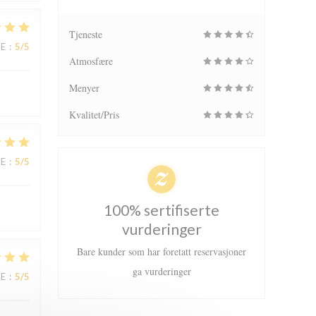
Tjeneste
CE
:
5
/5
Atmosfære
Menyer
Kvalitet/Pris
CE
:
5
/5
100% sertifiserte
vurderinger
Bare kunder som har foretatt reservasjoner
ga vurderinger
CE
:
5
/5