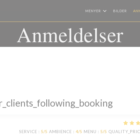
MENYER
BILDER
AN
Anmeldelser
_clients_following_booking
SERVICE
:
5
/5
AMBIENCE
:
4
/5
MENU
:
5
/5
QUALITY_PRI