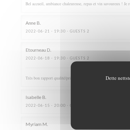
Bel accueil, ambiance chaleureuse, repas et vin savoureux ! Je 
Anne
B
2022-06-21
- 19:30 - GUESTS 2
Etourneau
D
2022-06-18
- 19:30 - GUESTS 2
Dette nettst
Très bon rapport qualité/prix. Plats excellents et très bon accu
Isabelle
B
2022-06-15
- 20:00 - GUESTS 2
Myriam
M