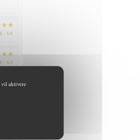
CE
:
5
/5
CE
:
5
/5
vil aktivere
CE
:
4
/5