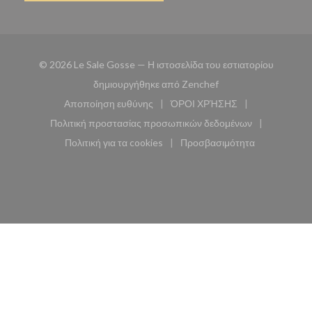
© 2026 Le Sale Gosse — Η ιστοσελίδα του εστιατορίου
((ανοίγει σε νέο παρά
δημιουργήθηκε από
Zenchef
Αποποίηση ευθύνης
ΌΡΟΙ ΧΡΉΣΗΣ
((ανοίγει σε νέο παράθυρο))
((ανοίγει σε νέο παράθυ
Πολιτική προστασίας προσωπικών δεδομένων
((ανοίγει σε νέο παράθυρο))
Πολιτική για τα cookies
Προσβασιμότητα
((ανοίγει σε νέο παράθυρο))
((ανοίγει σε νέο παρά