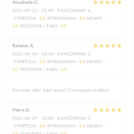
Annabelle
G
2022-07-12
- 12:00 - ΚΑΛΕΣΜΈΝΟΙ 4
ΥΠΗΡΕΣΊΑ
:
5
/5
ΑΤΜΌΣΦΑΙΡΑ
:
4
/5
ΜΕΝΟΎ
:
5
/5
ΠΟΙΌΤΗΤΑ / ΤΙΜΉ
:
4
/5
Ratanac
A
2022-06-30
- 19:30 - ΚΑΛΕΣΜΈΝΟΙ 2
ΥΠΗΡΕΣΊΑ
:
5
/5
ΑΤΜΌΣΦΑΙΡΑ
:
5
/5
ΜΕΝΟΎ
:
5
/5
ΠΟΙΌΤΗΤΑ / ΤΙΜΉ
:
5
/5
Très bonne table! Super accueil! C'est toujours un délice!
Pierre
B
2022-06-29
- 20:00 - ΚΑΛΕΣΜΈΝΟΙ 2
ΥΠΗΡΕΣΊΑ
:
5
/5
ΑΤΜΌΣΦΑΙΡΑ
:
5
/5
ΜΕΝΟΎ
:
5
/5
ΠΟΙΌΤΗΤΑ / ΤΙΜΉ
:
5
/5