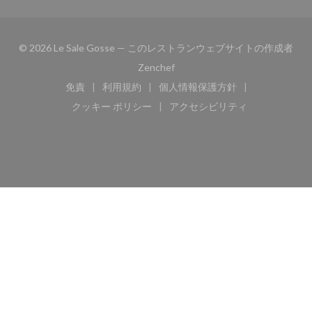
© 2026 Le Sale Gosse — このレストランウェブサイトの作成者
((新しいウィンドウで開きます))
Zenchef
免責
利用規約
個人情報保護方針
((新しいウィンドウで開きます))
((新しいウィンドウで開きます))
((新しいウィンドウで開き
クッキー ポリシー
アクセシビリティ
((新しいウィンドウで開きます))
((新しいウィンドウで開