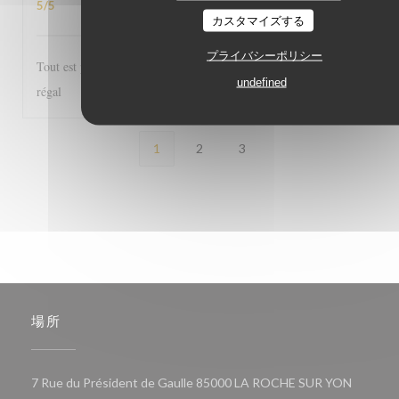
5
/5
カスタマイズする
プライバシーポリシー
Tout est parfait, de l'accueil au service et les plats excellents! Un
undefined
régal
1
2
3
場所
((新し
7 Rue du Président de Gaulle 85000 LA ROCHE SUR YON