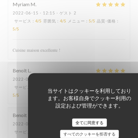
Myriam
M
2022-06-15
- 12:15 - ゲスト 2
サービス
:
4
/5
雰囲気
:
4
/5
メニュー
:
5
/5
品質-価格
:
5
/5
Cuisine maison excellente !
Benoît
L
2022-06-03
- 20:45 - ゲスト 2
サービス
:
5
/5
雰囲気
:
5
/5
メニュー
:
5
/5
品質-価格
:
当サイトはクッキーを利用しており
5
/5
ます。お客様自身でクッキー利用の
設定および管理ができます。
Benoit
H
全てに同意する
2022-06-03
- 12:30 - ゲスト 2
サービス
:
5
/5
雰囲気
:
5
/5
メニュー
:
5
/5
品質-価格
:
すべてのクッキーを拒否する