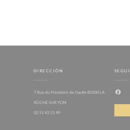
DIRECCIÓN
SEGU
7 Rue du Président de Gaulle 85000 LA
Faceb
((abre en una nueva ventana))
ROCHE SUR YON
02 51 42 51 49