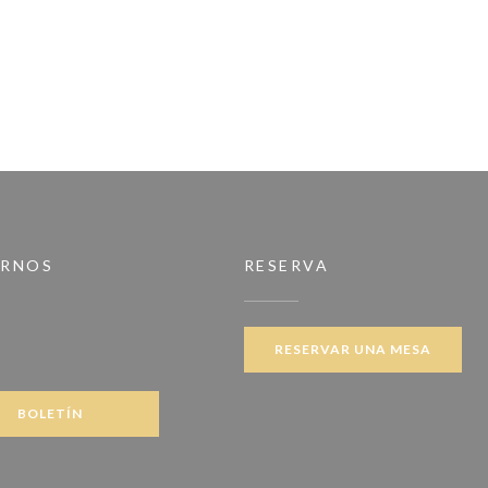
IRNOS
RESERVA
RESERVAR UNA MESA
ook ((abre en una nueva ventana))
BOLETÍN