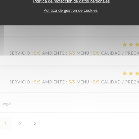
Política de protección de datos personales
SERVICIO
:
4
/5
AMBIENTE
:
4
/5
MENÚ
:
5
/5
CALIDAD / PREC
Política de gestión de cookies
SERVICIO
:
5
/5
AMBIENTE
:
5
/5
MENÚ
:
5
/5
CALIDAD / PREC
SERVICIO
:
5
/5
AMBIENTE
:
5
/5
MENÚ
:
5
/5
CALIDAD / PREC
n régal
1
2
3