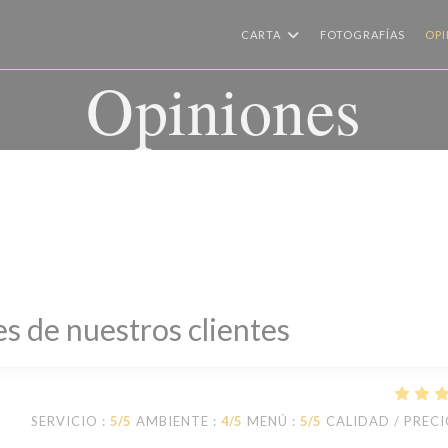
CARTA
FOTOGRAFÍAS
OPI
Opiniones
s de nuestros clientes
SERVICIO
:
5
/5
AMBIENTE
:
4
/5
MENÚ
:
5
/5
CALIDAD / PREC