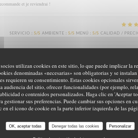
recommande et je reviendrai !
SERVICIO
:
5
/5
AMBIENTE
:
5
/5
MENÚ
:
5
/5
CALIDAD / PREC
SERVICIO
:
5
/5
AMBIENTE
:
5
/5
MENÚ
:
5
/5
CALIDAD / PREC
 socios utilizan cookies en este sitio, lo que puede implicar la 
ookies denominadas «necesarias» son obligatorias y se instalan 
es requieren su consentimiento. Estas cookies opcionales sirven
eil. Je recommande.
a audiencia del sitio, ofrecer funcionalidades (por ejemplo, re
ublicidad o contenidos personalizados. Haga clic en 'Aceptar to
ara gestionar sus preferencias. Puede cambiar sus opciones en 
Le Sale Gosse
 en el icono de cookie en la parte inferior izquierda de las pági
SERVICIO
:
4
/5
AMBIENTE
:
4
/5
MENÚ
:
5
/5
CALIDAD / PREC
OK, aceptar todas
Denegar todas las cookies
Personalizar