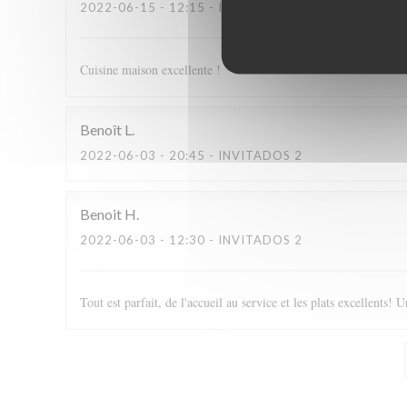
2022-06-15
- 12:15 - INVITADOS 2
Cuisine maison excellente !
Benoît
L
2022-06-03
- 20:45 - INVITADOS 2
Benoit
H
2022-06-03
- 12:30 - INVITADOS 2
Tout est parfait, de l'accueil au service et les plats excellents! U