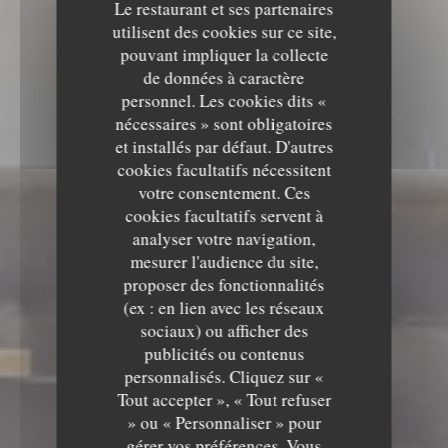
Le restaurant et ses partenaires
utilisent des cookies sur ce site,
pouvant impliquer la collecte
de données à caractère
personnel. Les cookies dits «
nécessaires » sont obligatoires
et installés par défaut. D'autres
cookies facultatifs nécessitent
votre consentement. Ces
cookies facultatifs servent à
analyser votre navigation,
mesurer l'audience du site,
proposer des fonctionnalités
(ex : en lien avec les réseaux
sociaux) ou afficher des
Le Sale Gosse
publicités ou contenus
personnalisés. Cliquez sur «
Le Sale Gosse
Tout accepter », « Tout refuser
RESTAURANT
7 RUE DU PRÉSIDENT DE
» ou « Personnaliser » pour
GAULLE 85000 LA ROCHE SUR YON
gérer vos préférences. Vous