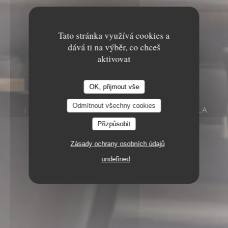
Tato stránka využívá cookies a
dává ti na výběr, co chceš
aktivovat
Le Sale Gosse
OK, přijmout vše
Le Sale Gosse
Odmítnout všechny cookies
7 RUE DU PRÉSIDENT DE GAULLE 85000 LA
ROCHE SUR YON
Přizpůsobit
Zásady ochrany osobních údajů
undefined