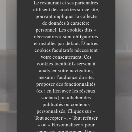
Le restaurant et ses partenaires
utilisent des cookies sur ce site,
pouvant impliquer la collecte
de données à caractère
personnel. Les cookies dits «
nécessaires » sont obligatoires
et installés par défaut. D'autres
cookies facultatifs nécessitent
votre consentement. Ces
cookies facultatifs servent à
analyser votre navigation,
mesurer l'audience du site,
proposer des fonctionnalités
(ex : en lien avec les réseaux
sociaux) ou afficher des
Le Sale Gosse
publicités ou contenus
personnalisés. Cliquez sur «
Le Sale Gosse
Tout accepter », « Tout refuser
RESTAURANT
7 RUE DU PRÉSIDENT DE
» ou « Personnaliser » pour
GAULLE 85000 LA ROCHE SUR YON
gérer vos préférences. Vous